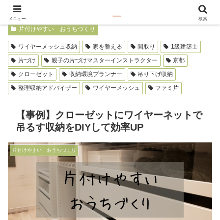
メニュー
検索
片付けやすい おうちづくり
ワイヤーメッシュ収納
家を整える
間取り
1級建築士
片づけ
親子の片づけマスターインストラクター
京都
クローゼット
収納環境プランナー
吊り下げ収納
整理収納アドバイザー
ワイヤーメッシュ
ファミ片
【事例】クローゼットにワイヤーネットで
吊るす収納をDIYして効率UP
片付けやすい おうちづくり