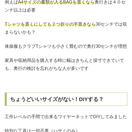
例えば
A4サイズの書類が入るBAGを置くなら
奥行きは４０セ
ンチ以上は必要
Tシャツを置くにしても２つ折りの平置きなら
30センチでは収
まらないかも？
体操服もクラブTシャツも小さく畳むので奥行30センチが理想
家具や収納用品を購入する時に幅はきちんと採寸できていて
も、奥行の検討を忘れがちな人が多いです
ちょうどいいサイズがない！DIYする？
工作レベルの手間で出来るワイヤーネットでDIYしてみました
特別な工具は一切不要（ハサミのみ）