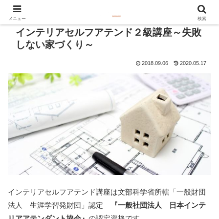
メニュー
検索
インテリアセルフアテンド２級講座～失敗
しない家づくり～
2018.09.06
2020.05.17
インテリアセルフアテンド講座は文部科学省所轄「一般財団
法人 生涯学習発財団」認定
『一般社団法人 日本インテ
リアアテンダント協会』
の認定資格です