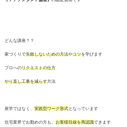
どんな講座？？
家づくりで
失敗しないための方法
や
コツ
を学びます
プロへの
リクエストの仕方
やり直し工事を減らす
方法
座学ではなく、
実践型ワーク形式
となっています
住宅業界でお勤めの方も、
お客様目線を再認識
できます